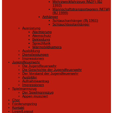
Mehrzweckfahrzeug (MZF) (BJ
1993)
Mannschaftstransportwagen (MTW)
(BJ 1999)
Anhänger
Schlauchanhänger (Bj 1961)
Schlauchbootanhänger
Ausrüstung
Alarmierung
Atemschutz
Bekleidung
Sprechfunk
Wärmebildkamera
Ausbildung
Dienstleistungen
Impressionen
Jugendfeuerwehr
Die Jugendfeuerwehr
Die Geschichte der Jugendfeuerwehr
Der Vorstand der Jugendfeuerwehr
Ausbilder
Aufnahmeantrag
Impressionen
Spielmannszug
Der Spielmannszug
Appen musiziert
Chor
Förderungsring
Kontakt
Login/Logout