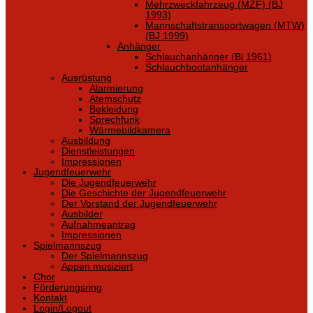
Mehrzweckfahrzeug (MZF) (BJ
1993)
Mannschaftstransportwagen (MTW)
(BJ 1999)
Anhänger
Schlauchanhänger (Bj 1961)
Schlauchbootanhänger
Ausrüstung
Alarmierung
Atemschutz
Bekleidung
Sprechfunk
Wärmebildkamera
Ausbildung
Dienstleistungen
Impressionen
Jugendfeuerwehr
Die Jugendfeuerwehr
Die Geschichte der Jugendfeuerwehr
Der Vorstand der Jugendfeuerwehr
Ausbilder
Aufnahmeantrag
Impressionen
Spielmannszug
Der Spielmannszug
Appen musiziert
Chor
Förderungsring
Kontakt
Login/Logout