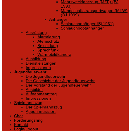
Mehrzweckfahrzeug (MZF) (BJ
1993)
Mannschaftstransportwagen (MTW)
(BJ 1999)
Anhänger
Schlauchanhänger (Bj 1961)
Schlauchbootanhänger
Ausrüstung
Alarmierung
Atemschutz
Bekleidung
Sprechfunk
Wärmebildkamera
Ausbildung
Dienstleistungen
Impressionen
Jugendfeuerwehr
Die Jugendfeuerwehr
Die Geschichte der Jugendfeuerwehr
Der Vorstand der Jugendfeuerwehr
Ausbilder
Aufnahmeantrag
Impressionen
Spielmannszug
Der Spielmannszug
Appen musiziert
Chor
Förderungsring
Kontakt
Login/Logout