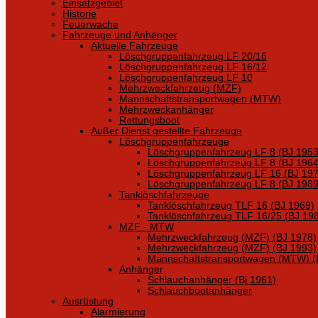
Einsatzgebiet
Historie
Feuerwache
Fahrzeuge und Anhänger
Aktuelle Fahrzeuge
Löschgruppenfahrzeug LF 20/16
Löschgruppenfahrzeug LF 16/12
Löschgruppenfahrzeug LF 10
Mehrzweckfahrzeug (MZF)
Mannschaftstransportwagen (MTW)
Mehrzweckanhänger
Rettungsboot
Außer Dienst gestellte Fahrzeuge
Löschgruppenfahrzeuge
Löschgruppenfahrzeug LF 8 (BJ 1953
Löschgruppenfahrzeug LF 8 (BJ 1964
Löschgruppenfahrzeug LF 16 (BJ 197
Löschgruppenfahrzeug LF 8 (BJ 1989
Tanklöschfahrzeuge
Tanklöschfahrzeug TLF 16 (BJ 1969)
Tanklöschfahrzeug TLF 16/25 (BJ 19
MZF - MTW
Mehrzweckfahrzeug (MZF) (BJ 1978)
Mehrzweckfahrzeug (MZF) (BJ 1993)
Mannschaftstransportwagen (MTW) (
Anhänger
Schlauchanhänger (Bj 1961)
Schlauchbootanhänger
Ausrüstung
Alarmierung