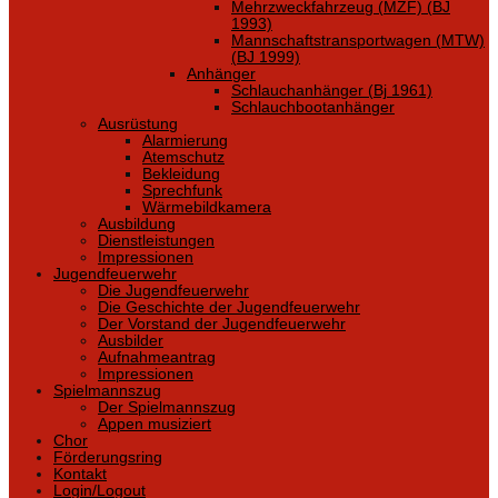
Mehrzweckfahrzeug (MZF) (BJ
1993)
Mannschaftstransportwagen (MTW)
(BJ 1999)
Anhänger
Schlauchanhänger (Bj 1961)
Schlauchbootanhänger
Ausrüstung
Alarmierung
Atemschutz
Bekleidung
Sprechfunk
Wärmebildkamera
Ausbildung
Dienstleistungen
Impressionen
Jugendfeuerwehr
Die Jugendfeuerwehr
Die Geschichte der Jugendfeuerwehr
Der Vorstand der Jugendfeuerwehr
Ausbilder
Aufnahmeantrag
Impressionen
Spielmannszug
Der Spielmannszug
Appen musiziert
Chor
Förderungsring
Kontakt
Login/Logout