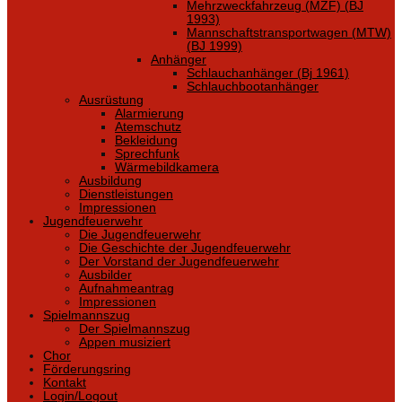
Mehrzweckfahrzeug (MZF) (BJ
1993)
Mannschaftstransportwagen (MTW)
(BJ 1999)
Anhänger
Schlauchanhänger (Bj 1961)
Schlauchbootanhänger
Ausrüstung
Alarmierung
Atemschutz
Bekleidung
Sprechfunk
Wärmebildkamera
Ausbildung
Dienstleistungen
Impressionen
Jugendfeuerwehr
Die Jugendfeuerwehr
Die Geschichte der Jugendfeuerwehr
Der Vorstand der Jugendfeuerwehr
Ausbilder
Aufnahmeantrag
Impressionen
Spielmannszug
Der Spielmannszug
Appen musiziert
Chor
Förderungsring
Kontakt
Login/Logout