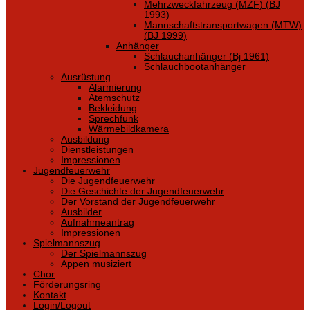
Mehrzweckfahrzeug (MZF) (BJ
1993)
Mannschaftstransportwagen (MTW)
(BJ 1999)
Anhänger
Schlauchanhänger (Bj 1961)
Schlauchbootanhänger
Ausrüstung
Alarmierung
Atemschutz
Bekleidung
Sprechfunk
Wärmebildkamera
Ausbildung
Dienstleistungen
Impressionen
Jugendfeuerwehr
Die Jugendfeuerwehr
Die Geschichte der Jugendfeuerwehr
Der Vorstand der Jugendfeuerwehr
Ausbilder
Aufnahmeantrag
Impressionen
Spielmannszug
Der Spielmannszug
Appen musiziert
Chor
Förderungsring
Kontakt
Login/Logout