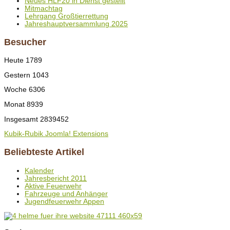
Neues HLF20 in Dienst gestellt
Mitmachtag
Lehrgang Großtierrettung
Jahreshauptversammlung 2025
Besucher
Heute
1789
Gestern
1043
Woche
6306
Monat
8939
Insgesamt
2839452
Kubik-Rubik Joomla! Extensions
Beliebteste Artikel
Kalender
Jahresbericht 2011
Aktive Feuerwehr
Fahrzeuge und Anhänger
Jugendfeuerwehr Appen