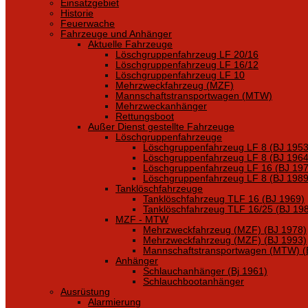
Einsatzgebiet
Historie
Feuerwache
Fahrzeuge und Anhänger
Aktuelle Fahrzeuge
Löschgruppenfahrzeug LF 20/16
Löschgruppenfahrzeug LF 16/12
Löschgruppenfahrzeug LF 10
Mehrzweckfahrzeug (MZF)
Mannschaftstransportwagen (MTW)
Mehrzweckanhänger
Rettungsboot
Außer Dienst gestellte Fahrzeuge
Löschgruppenfahrzeuge
Löschgruppenfahrzeug LF 8 (BJ 1953
Löschgruppenfahrzeug LF 8 (BJ 1964
Löschgruppenfahrzeug LF 16 (BJ 197
Löschgruppenfahrzeug LF 8 (BJ 1989
Tanklöschfahrzeuge
Tanklöschfahrzeug TLF 16 (BJ 1969)
Tanklöschfahrzeug TLF 16/25 (BJ 19
MZF - MTW
Mehrzweckfahrzeug (MZF) (BJ 1978)
Mehrzweckfahrzeug (MZF) (BJ 1993)
Mannschaftstransportwagen (MTW) (
Anhänger
Schlauchanhänger (Bj 1961)
Schlauchbootanhänger
Ausrüstung
Alarmierung