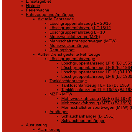
Einsatzgebiet
Historie
Feuerwache
Fahrzeuge und Anhänger
Aktuelle Fahrzeuge
Löschgruppenfahrzeug LF 20/16
Löschgruppenfahrzeug LF 16/12
Löschgruppenfahrzeug LF 10
Mehrzweckfahrzeug (MZF)
Mannschaftstransportwagen (MTW)
Mehrzweckanhänger
Rettungsboot
Außer Dienst gestellte Fahrzeuge
Löschgruppenfahrzeuge
Löschgruppenfahrzeug LF 8 (BJ 1953
Löschgruppenfahrzeug LF 8 (BJ 1964
Löschgruppenfahrzeug LF 16 (BJ 197
Löschgruppenfahrzeug LF 8 (BJ 1989
Tanklöschfahrzeuge
Tanklöschfahrzeug TLF 16 (BJ 1969)
Tanklöschfahrzeug TLF 16/25 (BJ 19
MZF - MTW
Mehrzweckfahrzeug (MZF) (BJ 1978)
Mehrzweckfahrzeug (MZF) (BJ 1993)
Mannschaftstransportwagen (MTW) (
Anhänger
Schlauchanhänger (Bj 1961)
Schlauchbootanhänger
Ausrüstung
Alarmierung