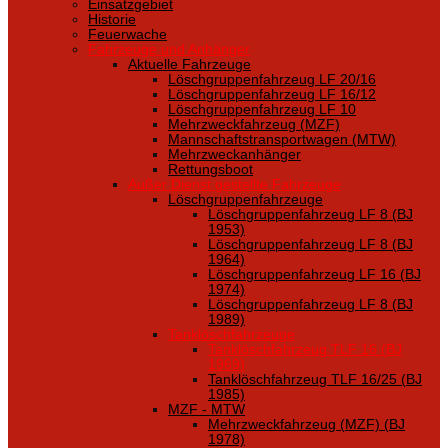
Einsatzgebiet
Historie
Feuerwache
Fahrzeuge und Anhänger
Aktuelle Fahrzeuge
Löschgruppenfahrzeug LF 20/16
Löschgruppenfahrzeug LF 16/12
Löschgruppenfahrzeug LF 10
Mehrzweckfahrzeug (MZF)
Mannschaftstransportwagen (MTW)
Mehrzweckanhänger
Rettungsboot
Außer Dienst gestellte Fahrzeuge
Löschgruppenfahrzeuge
Löschgruppenfahrzeug LF 8 (BJ
1953)
Löschgruppenfahrzeug LF 8 (BJ
1964)
Löschgruppenfahrzeug LF 16 (BJ
1974)
Löschgruppenfahrzeug LF 8 (BJ
1989)
Tanklöschfahrzeuge
Tanklöschfahrzeug TLF 16 (BJ
1969)
Tanklöschfahrzeug TLF 16/25 (BJ
1985)
MZF - MTW
Mehrzweckfahrzeug (MZF) (BJ
1978)