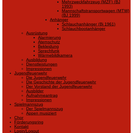
Mehrzweckfahrzeug (MZF) (BJ
1993)
Mannschaftstransportwagen (MTW)
(BJ 1999)
Anhänger
Schlauchanhänger (Bj 1961)
Schlauchbootanhänger
Ausrüstung
Alarmierung
Atemschutz
Bekleidung
Sprechfunk
Wärmebildkamera
Ausbildung
Dienstleistungen
Impressionen
Jugendfeuerwehr
Die Jugendfeuerwehr
Die Geschichte der Jugendfeuerwehr
Der Vorstand der Jugendfeuerwehr
Ausbilder
Aufnahmeantrag
Impressionen
Spielmannszug
Der Spielmannszug
Appen musiziert
Chor
Förderungsring
Kontakt
Login/Logout