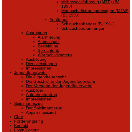
Mehrzweckfahrzeug (MZF) (BJ
1993)
Mannschaftstransportwagen (MTW)
(BJ 1999)
Anhänger
Schlauchanhänger (Bj 1961)
Schlauchbootanhänger
Ausrüstung
Alarmierung
Atemschutz
Bekleidung
Sprechfunk
Wärmebildkamera
Ausbildung
Dienstleistungen
Impressionen
Jugendfeuerwehr
Die Jugendfeuerwehr
Die Geschichte der Jugendfeuerwehr
Der Vorstand der Jugendfeuerwehr
Ausbilder
Aufnahmeantrag
Impressionen
Spielmannszug
Der Spielmannszug
Appen musiziert
Chor
Förderungsring
Kontakt
Login/Logout