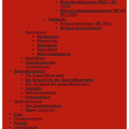
Mehrzweckfahrzeug (MZF) (BJ
1993)
Mannschaftstransportwagen (MTW)
(BJ 1999)
Anhänger
Schlauchanhänger (Bj 1961)
Schlauchbootanhänger
Ausrüstung
Alarmierung
Atemschutz
Bekleidung
Sprechfunk
Wärmebildkamera
Ausbildung
Dienstleistungen
Impressionen
Jugendfeuerwehr
Die Jugendfeuerwehr
Die Geschichte der Jugendfeuerwehr
Der Vorstand der Jugendfeuerwehr
Ausbilder
Aufnahmeantrag
Impressionen
Spielmannszug
Der Spielmannszug
Appen musiziert
Chor
Förderungsring
Kontakt
Login/Logout