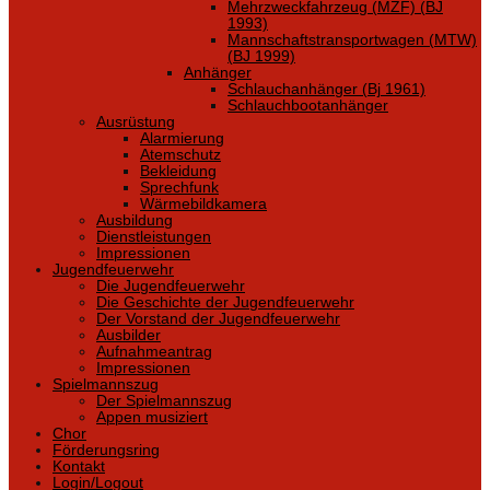
Mehrzweckfahrzeug (MZF) (BJ
1993)
Mannschaftstransportwagen (MTW)
(BJ 1999)
Anhänger
Schlauchanhänger (Bj 1961)
Schlauchbootanhänger
Ausrüstung
Alarmierung
Atemschutz
Bekleidung
Sprechfunk
Wärmebildkamera
Ausbildung
Dienstleistungen
Impressionen
Jugendfeuerwehr
Die Jugendfeuerwehr
Die Geschichte der Jugendfeuerwehr
Der Vorstand der Jugendfeuerwehr
Ausbilder
Aufnahmeantrag
Impressionen
Spielmannszug
Der Spielmannszug
Appen musiziert
Chor
Förderungsring
Kontakt
Login/Logout