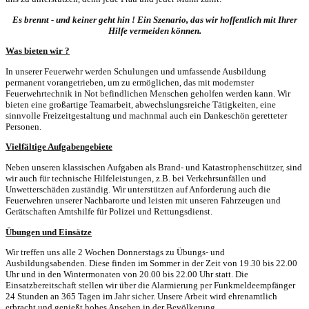
Es brennt - und keiner geht hin ! Ein Szenario, das wir hoffentlich mit Ihrer
Hilfe vermeiden können.
Was bieten wir ?
In unserer Feuerwehr werden Schulungen und umfassende Ausbildung
permanent vorangetrieben, um zu ermöglichen, das mit modernster
Feuerwehrtechnik in Not befindlichen Menschen geholfen werden kann. Wir
bieten eine großartige Teamarbeit, abwechslungsreiche Tätigkeiten, eine
sinnvolle Freizeitgestaltung und machnmal auch ein Dankeschön geretteter
Personen.
Vielfältige Aufgabengebiete
Neben unseren klassischen Aufgaben als Brand- und Katastrophenschützer, sind
wir auch für technische Hilfeleistungen, z.B. bei Verkehrsunfällen und
Unwetterschäden zuständig. Wir unterstützen auf Anforderung auch die
Feuerwehren unserer Nachbarorte und leisten mit unseren Fahrzeugen und
Gerätschaften Amtshilfe für Polizei und Rettungsdienst.
Übungen und Einsätze
Wir treffen uns alle 2 Wochen Donnerstags zu Übungs- und
Ausbildungsabenden. Diese finden im Sommer in der Zeit von 19.30 bis 22.00
Uhr und in den Wintermonaten von 20.00 bis 22.00 Uhr statt. Die
Einsatzbereitschaft stellen wir über die Alarmierung per Funkmeldeempfänger
24 Stunden an 365 Tagen im Jahr sicher. Unsere Arbeit wird ehrenamtlich
erbracht und genießt hohes Ansehen in der Bevölkerung.