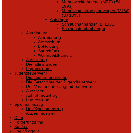
Mehrzweckfahrzeug (MZF) (BJ
1993)
Mannschaftstransportwagen (MTW)
(BJ 1999)
Anhänger
Schlauchanhänger (Bj 1961)
Schlauchbootanhänger
Ausrüstung
Alarmierung
Atemschutz
Bekleidung
Sprechfunk
Wärmebildkamera
Ausbildung
Dienstleistungen
Impressionen
Jugendfeuerwehr
Die Jugendfeuerwehr
Die Geschichte der Jugendfeuerwehr
Der Vorstand der Jugendfeuerwehr
Ausbilder
Aufnahmeantrag
Impressionen
Spielmannszug
Der Spielmannszug
Appen musiziert
Chor
Förderungsring
Kontakt
Login/Logout