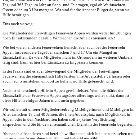
Tag und 365 Tage im Jahr, an Sonn- und Feiertagen, egal ob Weihnachten,
Ostern oder um 3 Uhr morgens. Wir sind für die Appener Bürger da, wenn sie
Hilfe benötigen.
Eins noch vorweg:
Die Mitglieder der Freiwilligen Feuerwehr Appen werden weder für Übungen
noch Einsatzstunden bezahlt. Wir machen die Arbeit ehrenamtlich !
Wie bei vielen anderen Feuerwehren herrscht aber auch bei der Feuerwehr
Appen insbesondere Tagsüber zwischen 7 und 17 Uhr ein Mangel an
Einsatzkräften. Da viele Mitglieder nicht im Ort sondern im weiteren Umkreis
tätig sind, kann es hier bei Einsätzen zu Engpässen kommen.
In der Praxis sind es aber überwiegend die Mitglieder der Freiwilligen
Feuerwehren, die ehrenamtlich Hilfe leisten, ihre Arbeitsstelle verlassen oder
auch nachts aufstehen, um dort zu helfen, wo Hilfe gebraucht wird.
Noch ist eine schnelle Hilfe in Appen gewährleistet. Wenn die Stärke der
Einsatzkräfte der Feuerwehr Appen tagsüber allerdings weiter sinkt, dann ist
diese Hilfe in einigen Jahren nicht mehr gegeben.
Wir wollen mit unserer Mitgliederwerbung Mitbürgerinnen und Mitbürgern im
Alter zwischen 18 und 40 Jahren, die ihren Arbeitsplatz nach Möglichkeit in
Appen oder in den Nachbarorten haben sollte ( keine Verpflichtung)
ansprechen, und Sie für den ehrenamtlichen Dienst in der Feuerwehr begeistern.
Aber auch alle anderen sind herzlich willkommen, sich bei uns umzusehen und
uns zu unterstützen, denn jede Frau und jeder Mann zählt.