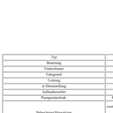
Typ:
Besetzung:
Funkrufname:
Fahrgestell:
Leistung:
in Dienststellung:
Aufbauhersteller:
Pumpentechnik :
R
zwei
Beleuchtung/Hornanlage: