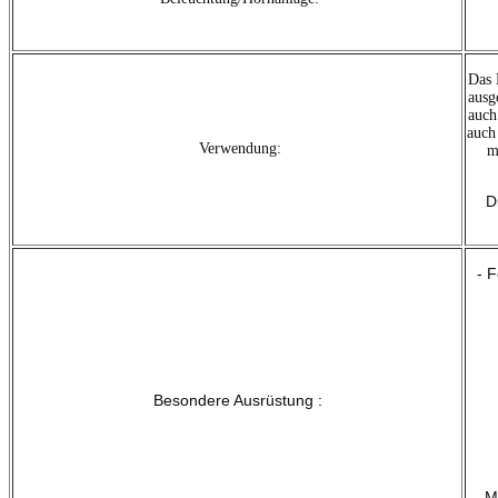
Das 
ausg
auch
auch
Verwendung:
m
D
- 
Besondere Ausrüstung :
- M