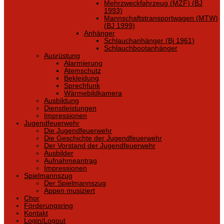
Mehrzweckfahrzeug (MZF) (BJ
1993)
Mannschaftstransportwagen (MTW)
(BJ 1999)
Anhänger
Schlauchanhänger (Bj 1961)
Schlauchbootanhänger
Ausrüstung
Alarmierung
Atemschutz
Bekleidung
Sprechfunk
Wärmebildkamera
Ausbildung
Dienstleistungen
Impressionen
Jugendfeuerwehr
Die Jugendfeuerwehr
Die Geschichte der Jugendfeuerwehr
Der Vorstand der Jugendfeuerwehr
Ausbilder
Aufnahmeantrag
Impressionen
Spielmannszug
Der Spielmannszug
Appen musiziert
Chor
Förderungsring
Kontakt
Login/Logout