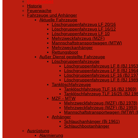
Einsatzgebiet
Historie
Feuerwache
Fahrzeuge und Anhänger
Aktuelle Fahrzeuge
Löschgruppenfahrzeug LF 20/16
Löschgruppenfahrzeug LF 16/12
Löschgruppenfahrzeug LF 10
Mehrzweckfahrzeug (MZF)
Mannschaftstransportwagen (MTW)
Mehrzweckanhänger
Rettungsboot
Außer Dienst gestellte Fahrzeuge
Löschgruppenfahrzeuge
Löschgruppenfahrzeug LF 8 (BJ 1953
Löschgruppenfahrzeug LF 8 (BJ 1964
Löschgruppenfahrzeug LF 16 (BJ 197
Löschgruppenfahrzeug LF 8 (BJ 1989
Tanklöschfahrzeuge
Tanklöschfahrzeug TLF 16 (BJ 1969)
Tanklöschfahrzeug TLF 16/25 (BJ 19
MZF - MTW
Mehrzweckfahrzeug (MZF) (BJ 1978)
Mehrzweckfahrzeug (MZF) (BJ 1993)
Mannschaftstransportwagen (MTW) (
Anhänger
Schlauchanhänger (Bj 1961)
Schlauchbootanhänger
Ausrüstung
Alarmierung