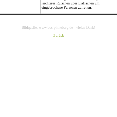
leichteres Rutschen über Eisflächen um
eingebrochene Personen zu retten.
Bildquelle: www.bos-pinneberg.de - vielen Dank!
Zurück