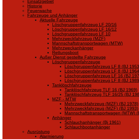
Einsatzgebiet
Historie
Feuerwache
Fahrzeuge und Anhänger
Aktuelle Fahrzeuge
Löschgruppenfahrzeug LF 20/16
Löschgruppenfahrzeug LF 16/12
Löschgruppenfahrzeug LF 10
Mehrzweckfahrzeug (MZF)
Mannschaftstransportwagen (MTW)
Mehrzweckanhänger
Rettungsboot
Außer Dienst gestellte Fahrzeuge
Löschgruppenfahrzeuge
Löschgruppenfahrzeug LF 8 (BJ 1953
Löschgruppenfahrzeug LF 8 (BJ 1964
Löschgruppenfahrzeug LF 16 (BJ 197
Löschgruppenfahrzeug LF 8 (BJ 1989
Tanklöschfahrzeuge
Tanklöschfahrzeug TLF 16 (BJ 1969)
Tanklöschfahrzeug TLF 16/25 (BJ 19
MZF - MTW
Mehrzweckfahrzeug (MZF) (BJ 1978)
Mehrzweckfahrzeug (MZF) (BJ 1993)
Mannschaftstransportwagen (MTW) (
Anhänger
Schlauchanhänger (Bj 1961)
Schlauchbootanhänger
Ausrüstung
Alarmierung