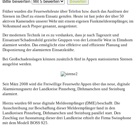
Bitte bewerten
Früher wurden die Feuerwehrleute
über Telefon bzw. durch das Auslösen der
Sirenen im
Dorf
zu einem Einsatz gerufen. Heute ist fast jeder der über 50
aktiven Kameraden unserer Wehr mit einem eigenen Funkmelderempfänger, im
Volksmund auch Pieper genannt, ausgerüstet.
Der modernen Technik ist es zu verdanken, dass je nach Tageszeit und
Einsatzart/Schadensbild gezielte Gruppen von der Leitstelle West in Elmshorn
alarmiert werden. Das ermöglicht eine effektive und effiziente Planung und
Disponierung der alarmierten Einsatzkräfte.
Bei Großschadenslagen können zusätzlich fünf in Appen stationierten Sirenen
ausgelöst werden.
Seit März 2008 wird die Freiwillige Feuerwehr Appen über das neue, digitale
Alarmierungsnetz der Landkreise Pinneberg, Dithmarschen und Steinburg
alarmiert.
Hierzu wurden 60 neue digitale Meldeempfänger (DME) beschafft. Die
Ausschreibung zur Beschaffung dieser Meldeempfänger fand in den
Landkreisen Pinneberg, Dithmarschen und Steinburg parallel statt. Den
Zuschlag zur Ausstattung dieser drei Landkreise erhielt die Firma Swissphone
mit dem Modell BOSS 925.