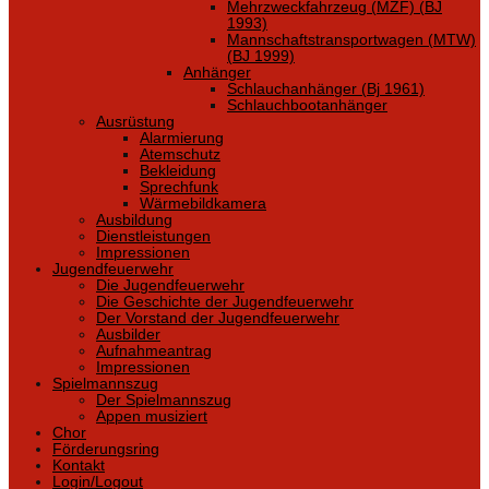
Mehrzweckfahrzeug (MZF) (BJ
1993)
Mannschaftstransportwagen (MTW)
(BJ 1999)
Anhänger
Schlauchanhänger (Bj 1961)
Schlauchbootanhänger
Ausrüstung
Alarmierung
Atemschutz
Bekleidung
Sprechfunk
Wärmebildkamera
Ausbildung
Dienstleistungen
Impressionen
Jugendfeuerwehr
Die Jugendfeuerwehr
Die Geschichte der Jugendfeuerwehr
Der Vorstand der Jugendfeuerwehr
Ausbilder
Aufnahmeantrag
Impressionen
Spielmannszug
Der Spielmannszug
Appen musiziert
Chor
Förderungsring
Kontakt
Login/Logout