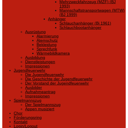
Mehrzweckfahrzeug (MZF) (BJ
1993)
Mannschaftstransportwagen (MTW)
(BJ 1999)
Anhänger
Schlauchanhänger (Bj 1961)
Schlauchbootanhänger
Ausrüstung
Alarmierung
Atemschutz
Bekleidung
Sprechfunk
Wärmebildkamera
Ausbildung
Dienstleistungen
Impressionen
Jugendfeuerwehr
Die Jugendfeuerwehr
Die Geschichte der Jugendfeuerwehr
Der Vorstand der Jugendfeuerwehr
Ausbilder
Aufnahmeantrag
Impressionen
Spielmannszug
Der Spielmannszug
Appen musiziert
Chor
Förderungsring
Kontakt
Login/Logout