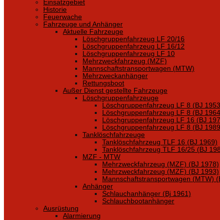
Einsatzgebiet
Historie
Feuerwache
Fahrzeuge und Anhänger
Aktuelle Fahrzeuge
Löschgruppenfahrzeug LF 20/16
Löschgruppenfahrzeug LF 16/12
Löschgruppenfahrzeug LF 10
Mehrzweckfahrzeug (MZF)
Mannschaftstransportwagen (MTW)
Mehrzweckanhänger
Rettungsboot
Außer Dienst gestellte Fahrzeuge
Löschgruppenfahrzeuge
Löschgruppenfahrzeug LF 8 (BJ 1953
Löschgruppenfahrzeug LF 8 (BJ 1964
Löschgruppenfahrzeug LF 16 (BJ 197
Löschgruppenfahrzeug LF 8 (BJ 1989
Tanklöschfahrzeuge
Tanklöschfahrzeug TLF 16 (BJ 1969)
Tanklöschfahrzeug TLF 16/25 (BJ 19
MZF - MTW
Mehrzweckfahrzeug (MZF) (BJ 1978)
Mehrzweckfahrzeug (MZF) (BJ 1993)
Mannschaftstransportwagen (MTW) (
Anhänger
Schlauchanhänger (Bj 1961)
Schlauchbootanhänger
Ausrüstung
Alarmierung