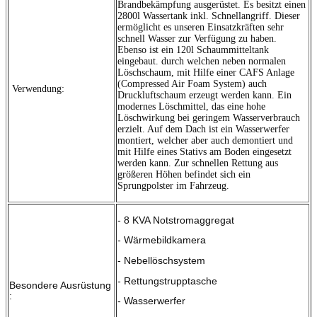
Brandbekämpfung ausgerüstet. Es besitzt einen
2800l Wassertank inkl. Schnellangriff. Dieser
ermöglicht es unseren Einsatzkräften sehr
schnell Wasser zur Verfügung zu haben.
Ebenso ist ein 120l Schaummitteltank
eingebaut. durch welchen neben normalen
Löschschaum, mit Hilfe einer CAFS Anlage
(Compressed Air Foam System) auch
Verwendung:
Druckluftschaum erzeugt werden kann. Ein
modernes Löschmittel, das eine hohe
Löschwirkung bei geringem Wasserverbrauch
erzielt. Auf dem Dach ist ein Wasserwerfer
montiert, welcher aber auch demontiert und
mit Hilfe eines Stativs am Boden eingesetzt
werden kann. Zur schnellen Rettung aus
größeren Höhen befindet sich ein
Sprungpolster im Fahrzeug.
- 8 KVA Notstromaggregat
- Wärmebildkamera
- Nebellöschsystem
- Rettungstrupptasche
Besondere Ausrüstung
:
- Wasserwerfer