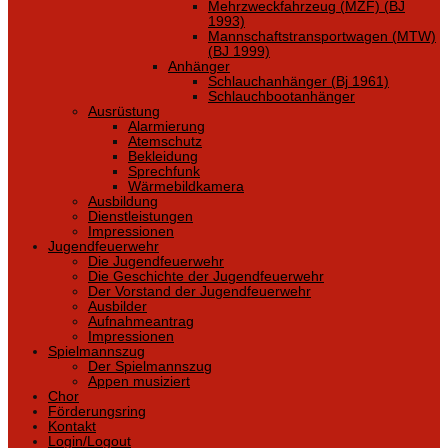
Mehrzweckfahrzeug (MZF) (BJ
1993)
Mannschaftstransportwagen (MTW)
(BJ 1999)
Anhänger
Schlauchanhänger (Bj 1961)
Schlauchbootanhänger
Ausrüstung
Alarmierung
Atemschutz
Bekleidung
Sprechfunk
Wärmebildkamera
Ausbildung
Dienstleistungen
Impressionen
Jugendfeuerwehr
Die Jugendfeuerwehr
Die Geschichte der Jugendfeuerwehr
Der Vorstand der Jugendfeuerwehr
Ausbilder
Aufnahmeantrag
Impressionen
Spielmannszug
Der Spielmannszug
Appen musiziert
Chor
Förderungsring
Kontakt
Login/Logout