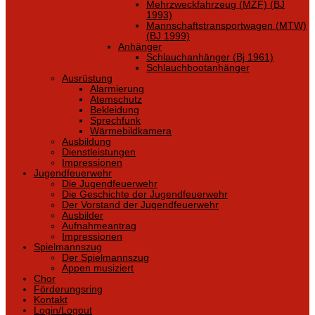
Mehrzweckfahrzeug (MZF) (BJ
1993)
Mannschaftstransportwagen (MTW)
(BJ 1999)
Anhänger
Schlauchanhänger (Bj 1961)
Schlauchbootanhänger
Ausrüstung
Alarmierung
Atemschutz
Bekleidung
Sprechfunk
Wärmebildkamera
Ausbildung
Dienstleistungen
Impressionen
Jugendfeuerwehr
Die Jugendfeuerwehr
Die Geschichte der Jugendfeuerwehr
Der Vorstand der Jugendfeuerwehr
Ausbilder
Aufnahmeantrag
Impressionen
Spielmannszug
Der Spielmannszug
Appen musiziert
Chor
Förderungsring
Kontakt
Login/Logout