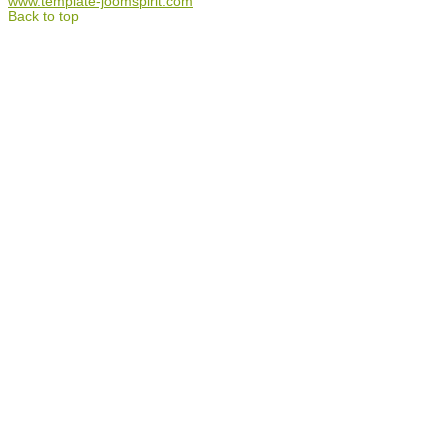
www.template-joomspirit.com
Back to top