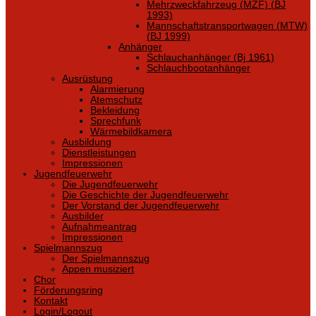
Mehrzweckfahrzeug (MZF) (BJ
1993)
Mannschaftstransportwagen (MTW)
(BJ 1999)
Anhänger
Schlauchanhänger (Bj 1961)
Schlauchbootanhänger
Ausrüstung
Alarmierung
Atemschutz
Bekleidung
Sprechfunk
Wärmebildkamera
Ausbildung
Dienstleistungen
Impressionen
Jugendfeuerwehr
Die Jugendfeuerwehr
Die Geschichte der Jugendfeuerwehr
Der Vorstand der Jugendfeuerwehr
Ausbilder
Aufnahmeantrag
Impressionen
Spielmannszug
Der Spielmannszug
Appen musiziert
Chor
Förderungsring
Kontakt
Login/Logout