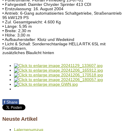
• Funkrufname: Florian Pinneberg 15-67-01
• Fahrgestell: Daimler Chrysler Sprinter 413 CDI
• Erstzulassung: 16. August 2004
• Antrieb: 6-Gang automatisiertes Schaltgetriebe, Straßenantrieb
95 kW/129 PS
• Zul. Gesamtgewicht: 4.600 Kg
• Länge: 5,95 m
• Breite: 2,30 m
• Höhe: 3,00 m
• Aufbauhersteller: Klotz und Wedekind
• Licht & Schall: Sonderrechtanlage HELLA RTK 6SL mit
Frontblitzern,
zusätzliches Blaulicht hinten
f
Share
Neuste Artikel
Laternenumzug