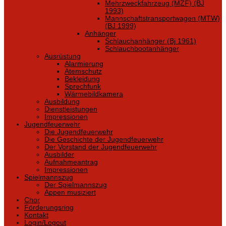
Mehrzweckfahrzeug (MZF) (BJ
1993)
Mannschaftstransportwagen (MTW)
(BJ 1999)
Anhänger
Schlauchanhänger (Bj 1961)
Schlauchbootanhänger
Ausrüstung
Alarmierung
Atemschutz
Bekleidung
Sprechfunk
Wärmebildkamera
Ausbildung
Dienstleistungen
Impressionen
Jugendfeuerwehr
Die Jugendfeuerwehr
Die Geschichte der Jugendfeuerwehr
Der Vorstand der Jugendfeuerwehr
Ausbilder
Aufnahmeantrag
Impressionen
Spielmannszug
Der Spielmannszug
Appen musiziert
Chor
Förderungsring
Kontakt
Login/Logout