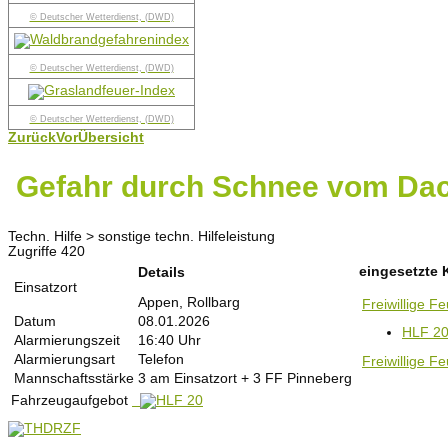
© Deutscher Wetterdienst, (DWD)
© Deutscher Wetterdienst, (DWD)
© Deutscher Wetterdienst, (DWD)
Zurück
Vor
Übersicht
Gefahr durch Schnee vom Da
Techn. Hilfe > sonstige techn. Hilfeleistung
Zugriffe 420
eingesetzte 
Details
Einsatzort
Appen, Rollbarg
Freiwillige 
Datum
08.01.2026
HLF 2
Alarmierungszeit
16:40 Uhr
Alarmierungsart
Telefon
Freiwillige F
Mannschaftsstärke
3 am Einsatzort + 3 FF Pinneberg
Fahrzeugaufgebot