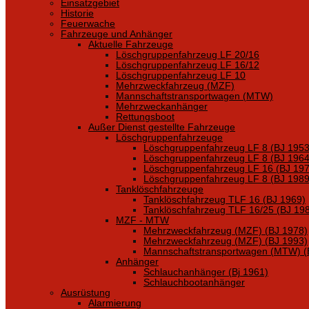
Einsatzgebiet
Historie
Feuerwache
Fahrzeuge und Anhänger
Aktuelle Fahrzeuge
Löschgruppenfahrzeug LF 20/16
Löschgruppenfahrzeug LF 16/12
Löschgruppenfahrzeug LF 10
Mehrzweckfahrzeug (MZF)
Mannschaftstransportwagen (MTW)
Mehrzweckanhänger
Rettungsboot
Außer Dienst gestellte Fahrzeuge
Löschgruppenfahrzeuge
Löschgruppenfahrzeug LF 8 (BJ 1953
Löschgruppenfahrzeug LF 8 (BJ 1964
Löschgruppenfahrzeug LF 16 (BJ 197
Löschgruppenfahrzeug LF 8 (BJ 1989
Tanklöschfahrzeuge
Tanklöschfahrzeug TLF 16 (BJ 1969)
Tanklöschfahrzeug TLF 16/25 (BJ 19
MZF - MTW
Mehrzweckfahrzeug (MZF) (BJ 1978)
Mehrzweckfahrzeug (MZF) (BJ 1993)
Mannschaftstransportwagen (MTW) (
Anhänger
Schlauchanhänger (Bj 1961)
Schlauchbootanhänger
Ausrüstung
Alarmierung