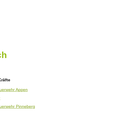
ch
Kräfte
Feuerwehr Appen
0
euerwehr Pinneberg