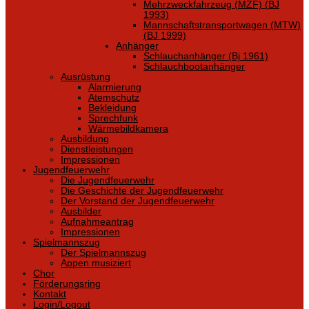
Mehrzweckfahrzeug (MZF) (BJ
1993)
Mannschaftstransportwagen (MTW)
(BJ 1999)
Anhänger
Schlauchanhänger (Bj 1961)
Schlauchbootanhänger
Ausrüstung
Alarmierung
Atemschutz
Bekleidung
Sprechfunk
Wärmebildkamera
Ausbildung
Dienstleistungen
Impressionen
Jugendfeuerwehr
Die Jugendfeuerwehr
Die Geschichte der Jugendfeuerwehr
Der Vorstand der Jugendfeuerwehr
Ausbilder
Aufnahmeantrag
Impressionen
Spielmannszug
Der Spielmannszug
Appen musiziert
Chor
Förderungsring
Kontakt
Login/Logout