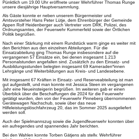
Pünktlich um 19.00 Uhr eröffnete unser Wehrführer Thomas Runge
unsere diesjährige Hauptversammlung.
Als Gäste konnte er neben unserem Bürgermeister und
Amtsvorsteher Hans Peter Lütje, dem Ehrenbürger der Gemeinde
Appen Rolf Heidenberger auch Vertreter vom DRK, Polizei, des
Ordnungsamtes, der Feuerwehr Kummerfeld sowie der Örtlichen
Politik begrüßen.
Nach einer Stärkung mit einem Rundstück warm ginge es weiter mit
den Berichten aus den einzelnen Abteilungen. Für die
Einsatzabteilung ging Thomas Runge insbesondere auf die
vergangenen 57 Einsätze ein, bei denen insgesamt 1.213
Personalstunden angefallen sind. Zusätzlich zu den Einsatz- und
Ausbildungsstunden belegten insgesamt 69 Kameraden*innen
Lehrgänge und Weiterbildungen aus Kreis- und Landesebene.
Mit insgesamt 67 Kräften in Einsatz- und Reserveabteilung ist man
gut aufgestellt, und man konnte mit Jessica Steen im vergangenen
Jahr eine Neueinsteigerin begrüßen. Im weiteren gab er einen
Überblick über die Beschaffungen die 2024 für die Feuerwehr
getätigt wurden, den von der Feuerwehr Pinneberg übernommenen
Gerätewagen Nachschub, sowie über das neue
Hilfeleistungslöschfahrzeug 20, das im Sommer 2025 ausgeliefert
werden soll.
Auch der Spielmannszug sowie die Jugendfeuerwehr konnten über
ein aufregendes und spannendes Jahr berichten.
Bei den Wahlen konnte Torben Gätjens als stellv. Wehrführer