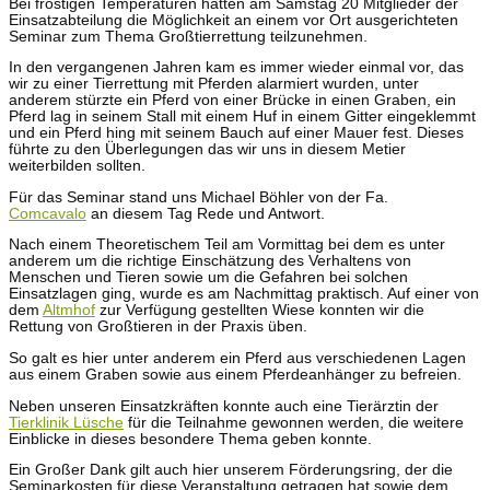
Bei frostigen Temperaturen hatten am Samstag 20 Mitglieder der
Einsatzabteilung die Möglichkeit an einem vor Ort ausgerichteten
Seminar zum Thema Großtierrettung teilzunehmen.
In den vergangenen Jahren kam es immer wieder einmal vor, das
wir zu einer Tierrettung mit Pferden alarmiert wurden, unter
anderem stürzte ein Pferd von einer Brücke in einen Graben, ein
Pferd lag in seinem Stall mit einem Huf in einem Gitter eingeklemmt
und ein Pferd hing mit seinem Bauch auf einer Mauer fest. Dieses
führte zu den Überlegungen das wir uns in diesem Metier
weiterbilden sollten.
Für das Seminar stand uns Michael Böhler von der Fa.
Comcavalo
an diesem Tag Rede und Antwort.
Nach einem Theoretischem Teil am Vormittag bei dem es unter
anderem um die richtige Einschätzung des Verhaltens von
Menschen und Tieren sowie um die Gefahren bei solchen
Einsatzlagen ging, wurde es am Nachmittag praktisch. Auf einer von
dem
Altmhof
zur Verfügung gestellten Wiese konnten wir die
Rettung von Großtieren in der Praxis üben.
So galt es hier unter anderem ein Pferd aus verschiedenen Lagen
aus einem Graben sowie aus einem Pferdeanhänger zu befreien.
Neben unseren Einsatzkräften konnte auch eine Tierärztin der
Tierklinik Lüsche
für die Teilnahme gewonnen werden, die weitere
Einblicke in dieses besondere Thema geben konnte.
Ein Großer Dank gilt auch hier unserem Förderungsring, der die
Seminarkosten für diese Veranstaltung getragen hat sowie dem