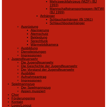
Mehrzweckfahrzeug (MZF) (BJ
1993)
Mannschaftstransportwagen (MTW)
(BJ 1999)
Anhänger
Schlauchanhänger (Bj 1961)
Schlauchbootanhänger
Ausrüstung
Alarmierung
Atemschutz
Bekleidung
Sprechfunk
Wärmebildkamera
Ausbildung
Dienstleistungen
Impressionen
Jugendfeuerwehr
Die Jugendfeuerwehr
Die Geschichte der Jugendfeuerwehr
Der Vorstand der Jugendfeuerwehr
Ausbilder
Aufnahmeantrag
Impressionen
Spielmannszug
Der Spielmannszug
Appen musiziert
Chor
Förderungsring
Kontakt
Login/Logout