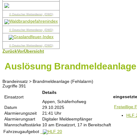
© Deutscher Wetterdienst, (DWD)
© Deutscher Wetterdienst, (DWD)
© Deutscher Wetterdienst, (DWD)
Zurück
Vor
Übersicht
Auslösung Brandmeldeanlage
Brandeinsatz > Brandmeldeanlage (Fehlalarm)
Zugriffe 391
Details
eingesetzte
Einsatzort
Appen, Schäferhofweg
Freiwillige
Datum
29.10.2025
Alarmierungszeit
21:41 Uhr
HLF 
Alarmierungsart
Digitaler Meldeempfänger
Mannschaftsstärke
10 am Einsatzort, 17 in Bereitschaft
Fahrzeugaufgebot