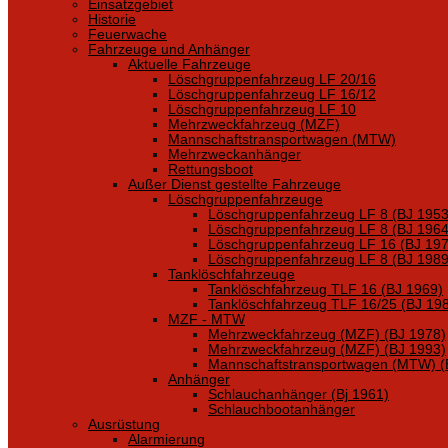
Einsatzgebiet
Historie
Feuerwache
Fahrzeuge und Anhänger
Aktuelle Fahrzeuge
Löschgruppenfahrzeug LF 20/16
Löschgruppenfahrzeug LF 16/12
Löschgruppenfahrzeug LF 10
Mehrzweckfahrzeug (MZF)
Mannschaftstransportwagen (MTW)
Mehrzweckanhänger
Rettungsboot
Außer Dienst gestellte Fahrzeuge
Löschgruppenfahrzeuge
Löschgruppenfahrzeug LF 8 (BJ 1953
Löschgruppenfahrzeug LF 8 (BJ 1964
Löschgruppenfahrzeug LF 16 (BJ 197
Löschgruppenfahrzeug LF 8 (BJ 1989
Tanklöschfahrzeuge
Tanklöschfahrzeug TLF 16 (BJ 1969)
Tanklöschfahrzeug TLF 16/25 (BJ 19
MZF - MTW
Mehrzweckfahrzeug (MZF) (BJ 1978)
Mehrzweckfahrzeug (MZF) (BJ 1993)
Mannschaftstransportwagen (MTW) (
Anhänger
Schlauchanhänger (Bj 1961)
Schlauchbootanhänger
Ausrüstung
Alarmierung