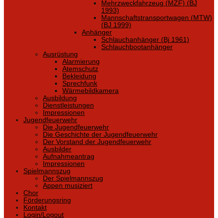
Mehrzweckfahrzeug (MZF) (BJ
1993)
Mannschaftstransportwagen (MTW)
(BJ 1999)
Anhänger
Schlauchanhänger (Bj 1961)
Schlauchbootanhänger
Ausrüstung
Alarmierung
Atemschutz
Bekleidung
Sprechfunk
Wärmebildkamera
Ausbildung
Dienstleistungen
Impressionen
Jugendfeuerwehr
Die Jugendfeuerwehr
Die Geschichte der Jugendfeuerwehr
Der Vorstand der Jugendfeuerwehr
Ausbilder
Aufnahmeantrag
Impressionen
Spielmannszug
Der Spielmannszug
Appen musiziert
Chor
Förderungsring
Kontakt
Login/Logout