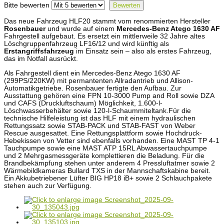
Bitte bewerten
Das neue Fahrzeug HLF20 stammt vom renommierten Hersteller
Rosenbauer
und wurde auf einem
Mercedes-Benz Atego 1630 AF
Fahrgestell aufgebaut. Es ersetzt ein mittlerweile 32 Jahre altes
Löschgruppenfahrzeug LF16/12 und wird künftig als
Erstangriffsfahrzeug
im Einsatz sein – also als erstes Fahrzeug,
das im Notfall ausrückt.
Als Fahrgestell dient ein Mercedes-Benz Atego 1630 AF
(299PS/220KW) mit permantenten Allradantrieb und Allison-
Automatikgetriebe. Rosenbauer fertigte den Aufbau. Zur
Ausstattung gehören eine FPN 10-3000 Pump and Roll sowie DZA
und CAFS (Druckluftschaum) Möglichkeit, 1.600-l-
Löschwasserbehälter sowie 120-l-Schaummiteltank.Für die
technische Hilfeleistung ist das HLF mit einem hydraulischen
Rettungssatz sowie STAB-PACK und STAB-FAST von Weber
Rescue ausgesattet. Eine Rettungsplattform sowie Hochdruck-
Hebekissen von Vetter sind ebenfalls vorhanden. Eine MAST TP 4-1
Tauchpumpe sowie eine MAST ATP 15RL Abwassertauchpumpe
und 2 Mehrgasmessgeräte komplettieren die Beladung. Für die
Brandbekämpfung stehen unter anderem 4 Pressluftatmer sowie 2
Wärmebildkameras Bullard TXS in der Mannschaftskabine bereit.
Ein Akkubetriebener Lüfter BIG HP18 iB+ sowie 2 Schlauchpakete
stehen auch zur Verfügung.