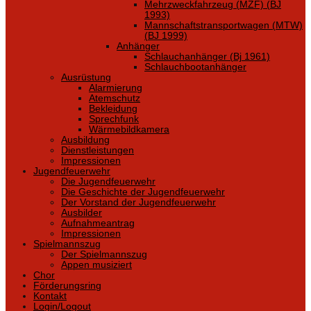
Mehrzweckfahrzeug (MZF) (BJ
1993)
Mannschaftstransportwagen (MTW)
(BJ 1999)
Anhänger
Schlauchanhänger (Bj 1961)
Schlauchbootanhänger
Ausrüstung
Alarmierung
Atemschutz
Bekleidung
Sprechfunk
Wärmebildkamera
Ausbildung
Dienstleistungen
Impressionen
Jugendfeuerwehr
Die Jugendfeuerwehr
Die Geschichte der Jugendfeuerwehr
Der Vorstand der Jugendfeuerwehr
Ausbilder
Aufnahmeantrag
Impressionen
Spielmannszug
Der Spielmannszug
Appen musiziert
Chor
Förderungsring
Kontakt
Login/Logout