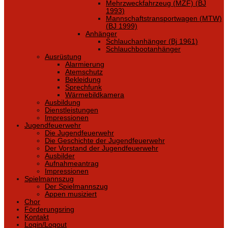
Mehrzweckfahrzeug (MZF) (BJ
1993)
Mannschaftstransportwagen (MTW)
(BJ 1999)
Anhänger
Schlauchanhänger (Bj 1961)
Schlauchbootanhänger
Ausrüstung
Alarmierung
Atemschutz
Bekleidung
Sprechfunk
Wärmebildkamera
Ausbildung
Dienstleistungen
Impressionen
Jugendfeuerwehr
Die Jugendfeuerwehr
Die Geschichte der Jugendfeuerwehr
Der Vorstand der Jugendfeuerwehr
Ausbilder
Aufnahmeantrag
Impressionen
Spielmannszug
Der Spielmannszug
Appen musiziert
Chor
Förderungsring
Kontakt
Login/Logout