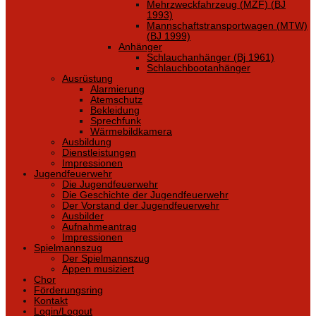
Mehrzweckfahrzeug (MZF) (BJ
1993)
Mannschaftstransportwagen (MTW)
(BJ 1999)
Anhänger
Schlauchanhänger (Bj 1961)
Schlauchbootanhänger
Ausrüstung
Alarmierung
Atemschutz
Bekleidung
Sprechfunk
Wärmebildkamera
Ausbildung
Dienstleistungen
Impressionen
Jugendfeuerwehr
Die Jugendfeuerwehr
Die Geschichte der Jugendfeuerwehr
Der Vorstand der Jugendfeuerwehr
Ausbilder
Aufnahmeantrag
Impressionen
Spielmannszug
Der Spielmannszug
Appen musiziert
Chor
Förderungsring
Kontakt
Login/Logout