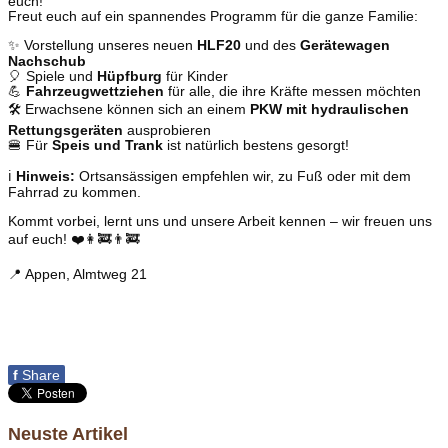
euch!
Freut euch auf ein spannendes Programm für die ganze Familie:
✨ Vorstellung unseres neuen
HLF20
und des
Gerätewagen
Nachschub
🎈 Spiele und
Hüpfburg
für Kinder
💪
Fahrzeugwettziehen
für alle, die ihre Kräfte messen möchten
🛠️ Erwachsene können sich an einem
PKW mit hydraulischen
Rettungsgeräten
ausprobieren
🍔 Für
Speis und Trank
ist natürlich bestens gesorgt!
ℹ️
Hinweis:
Ortsansässigen empfehlen wir, zu Fuß oder mit dem
Fahrrad zu kommen.
Kommt vorbei, lernt uns und unsere Arbeit kennen – wir freuen uns
auf euch! ❤️👩‍🚒👨‍🚒
📍 Appen, Almtweg 21
f
Share
Neuste Artikel