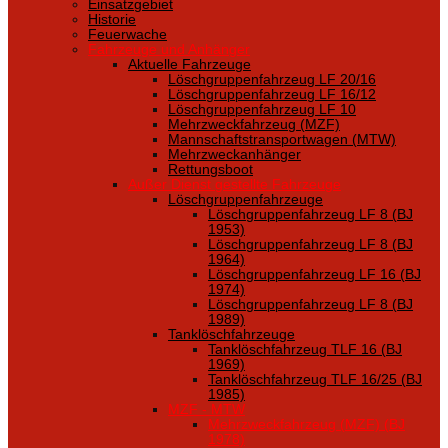
Einsatzgebiet
Historie
Feuerwache
Fahrzeuge und Anhänger
Aktuelle Fahrzeuge
Löschgruppenfahrzeug LF 20/16
Löschgruppenfahrzeug LF 16/12
Löschgruppenfahrzeug LF 10
Mehrzweckfahrzeug (MZF)
Mannschaftstransportwagen (MTW)
Mehrzweckanhänger
Rettungsboot
Außer Dienst gestellte Fahrzeuge
Löschgruppenfahrzeuge
Löschgruppenfahrzeug LF 8 (BJ
1953)
Löschgruppenfahrzeug LF 8 (BJ
1964)
Löschgruppenfahrzeug LF 16 (BJ
1974)
Löschgruppenfahrzeug LF 8 (BJ
1989)
Tanklöschfahrzeuge
Tanklöschfahrzeug TLF 16 (BJ
1969)
Tanklöschfahrzeug TLF 16/25 (BJ
1985)
MZF - MTW
Mehrzweckfahrzeug (MZF) (BJ
1978)