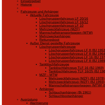
Einsatzgebiet
Historie
Feuerwache
Fahrzeuge und Anhänger
Aktuelle Fahrzeuge
Löschgruppenfahrzeug LF 20/16
Löschgruppenfahrzeug LF 16/12
Löschgruppenfahrzeug LF 10
Mehrzweckfahrzeug (MZF)
Mannschaftstransportwagen (MTW)
Mehrzweckanhänger
Rettungsboot
Außer Dienst gestellte Fahrzeuge
Löschgruppenfahrzeuge
Löschgruppenfahrzeug LF 8 (BJ 1953
Löschgruppenfahrzeug LF 8 (BJ 1964
Löschgruppenfahrzeug LF 16 (BJ 197
Löschgruppenfahrzeug LF 8 (BJ 1989
Tanklöschfahrzeuge
Tanklöschfahrzeug TLF 16 (BJ 1969)
Tanklöschfahrzeug TLF 16/25 (BJ 19
MZF - MTW
Mehrzweckfahrzeug (MZF) (BJ 1978)
Mehrzweckfahrzeug (MZF) (BJ 1993)
Mannschaftstransportwagen (MTW) (
Anhänger
Schlauchanhänger (Bj 1961)
Schlauchbootanhänger
Ausrüstung
Alarmierung