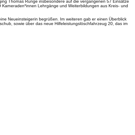
ng ging Thomas Runge insbesondere auf die vergangenen 57 Einsätze
 69 Kameraden*innen Lehrgänge und Weiterbildungen aus Kreis- und
eine Neueinsteigerin begrüßen. Im weiteren gab er einen Überblick
hub, sowie über das neue Hilfeleistungslöschfahrzeug 20, das im